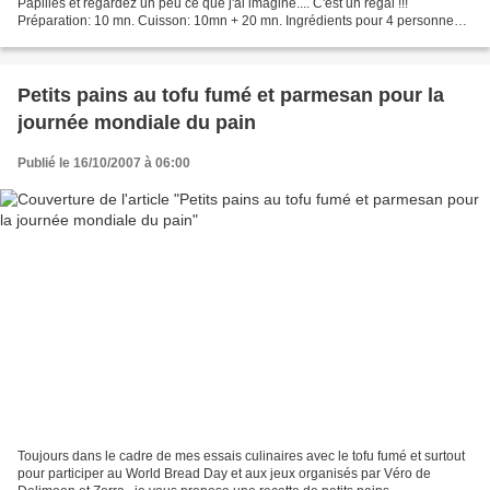
Papilles et regardez un peu ce que j'ai imaginé.... C'est un régal !!!
Préparation: 10 mn. Cuisson: 10mn + 20 mn. Ingrédients pour 4 personnes:
350 g de chair de céleri rave 60...
Petits pains au tofu fumé et parmesan pour la
journée mondiale du pain
Publié le 16/10/2007 à 06:00
Toujours dans le cadre de mes essais culinaires avec le tofu fumé et surtout
pour participer au World Bread Day et aux jeux organisés par Véro de