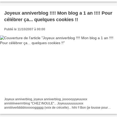
Joyeux anniverblog !!!! Mon blog a 1 an !!!! Pour
célébrer ça... quelques cookies !!
Publié le 11/10/2007 à 00:00
Joyeux anniverblog, joyeux anniverblog, joooooyyyeuuxxx
anniiiiiiveerrrrblog "CHEZ INOULE"... Joyeuuuuuuuuxxx
anniiiiverbbbbloooooggggg (voix de crécelle)... hihi !! Bon (je tousse pour
me remettre de ce chant mélodieux), tout ça pour dire que mon blog...