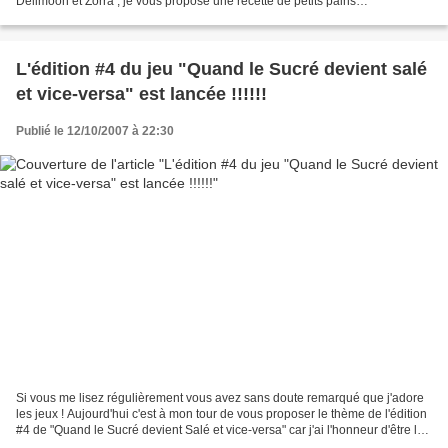
Delimoon et Zorra , je vous propose une recette de petits pains
particulièrement moelleux que j'ai dégustés...
L'édition #4 du jeu "Quand le Sucré devient salé
et vice-versa" est lancée !!!!!!
Publié le 12/10/2007 à 22:30
Si vous me lisez régulièrement vous avez sans doute remarqué que j'adore
les jeux ! Aujourd'hui c'est à mon tour de vous proposer le thème de l'édition
#4 de "Quand le Sucré devient Salé et vice-versa" car j'ai l'honneur d'être la
gagnante de l'édition...