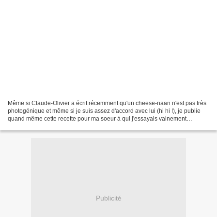
Même si Claude-Olivier a écrit récemment qu'un cheese-naan n'est pas très
photogénique et même si je suis assez d'accord avec lui (hi hi !), je publie
quand même cette recette pour ma soeur à qui j'essayais vainement
d'énoncer les ingrédients (et surtout...
Publicité