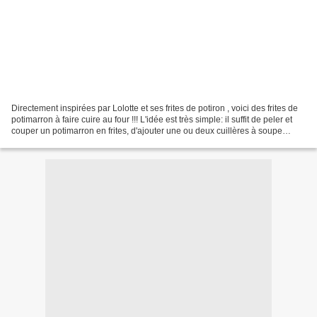
Directement inspirées par Lolotte et ses frites de potiron , voici des frites de
potimarron à faire cuire au four !!! L'idée est très simple: il suffit de peler et
couper un potimarron en frites, d'ajouter une ou deux cuillères à soupe
d"huile, de la...