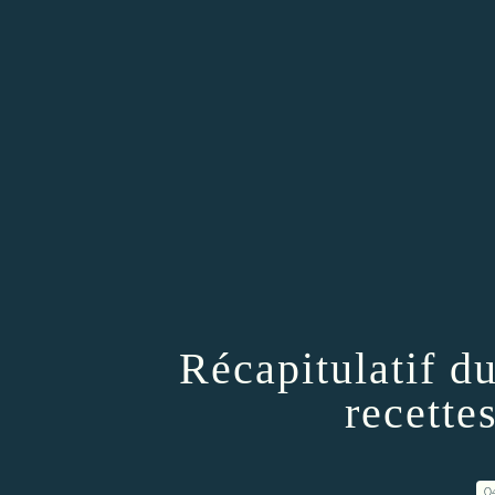
Récapitulatif du
recette
0