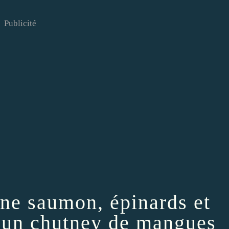
Publicité
nne saumon, épinards et
c un chutney de mangues