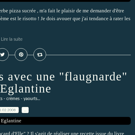
erbe pizza sucrée , m'a fait le plaisir de me demander d'être
me est le risotto ! Je dois avouer que j'ai tendance à rater les
Lire la suite
s avec une "flaugnarde"
 Eglantine
 - crèmes - yaourts...
1.02.2008
…
rd d'Elle" ? Il s'agit de réaliser une recette issue du livre