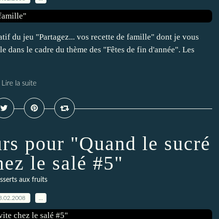
atif du jeu "Partagez... vos recette de famille" dont je vous
lle dans le cadre du thème des "Fêtes de fin d'année". Les
Lire la suite
urs pour "Quand le sucré
hez le salé #5"
serts aux fruits
3.02.2008
…