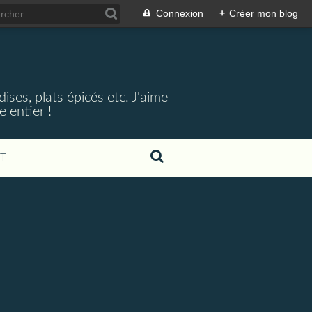
Connexion
+
Créer mon blog
ses, plats épicés etc. J'aime
 entier !
T