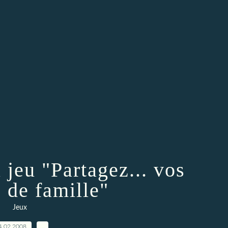
 jeu "Partagez... vos
s de famille"
Jeux
4.02.2008
…