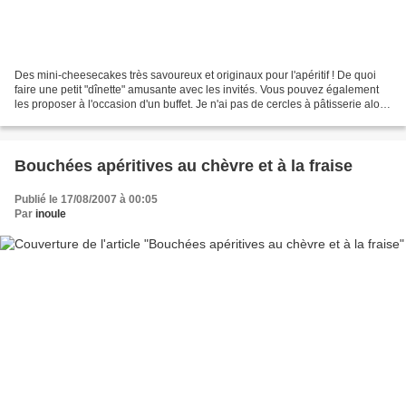
Des mini-cheesecakes très savoureux et originaux pour l'apéritif ! De quoi
faire une petit "dînette" amusante avec les invités. Vous pouvez également
les proposer à l'occasion d'un buffet. Je n'ai pas de cercles à pâtisserie alors
j'ai fait cuire mes...
Bouchées apéritives au chèvre et à la fraise
Publié le 17/08/2007 à 00:05
Par
inoule