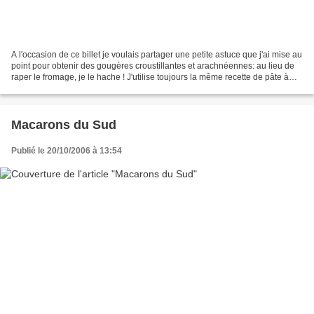
A l'occasion de ce billet je voulais partager une petite astuce que j'ai mise au
point pour obtenir des gougères croustillantes et arachnéennes: au lieu de
raper le fromage, je le hache ! J'utilise toujours la même recette de pâte à
choux à laquelle j'ajoute...
Macarons du Sud
Publié le 20/10/2006 à 13:54