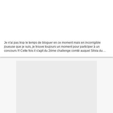
Je n'ai pas trop le temps de bloguer en ce moment mais en incorrigible
joueuse que je suis, je trouve toujours un moment pour participer à un
concours !!! Cette fois il s'agit du 2ème challenge comté auquel Silvia du
blog Savoirs et Saveurs m'a gentiment...