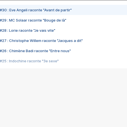
#30 : Eve Angeli raconte "Avant de partir"
#29 : MC Solaar raconte "Bouge de là"
28 : Lorie raconte "Je vais vite"
#27 : Christophe Willem raconte "Jacques a dit"
#26 : Chimène Badi raconte "Entre nous"
#25 : Indochine raconte "3e sexe"
#24 : Zaho raconte "C'est chelou"
#23 : Patrick Bruel raconte "Au café des délices"
#22 : Kyo raconte "Le chemin"
#21 : Nolwenn Leroy raconte "Cassé"
#20 : Patrick Hernandez raconte "Born to be alive"
#19 : Lorie raconte "Près de moi"