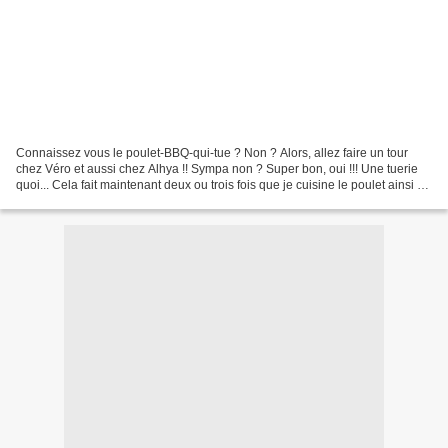
Connaissez vous le poulet-BBQ-qui-tue ? Non ? Alors, allez faire un tour
chez Véro et aussi chez Alhya !! Sympa non ? Super bon, oui !!! Une tuerie
quoi... Cela fait maintenant deux ou trois fois que je cuisine le poulet ainsi et
je trouve cela tellement...