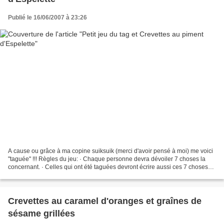
Publié le 16/06/2007 à 23:26
A cause ou grâce à ma copine suiksuik (merci d'avoir pensé à moi) me voici
"taguée" !!! Règles du jeu: · Chaque personne devra dévoiler 7 choses la
concernant. · Celles qui ont été taguées devront écrire aussi ces 7 choses
sur leur blog ainsi que le règlement....
Crevettes au caramel d'oranges et graînes de
sésame grillées