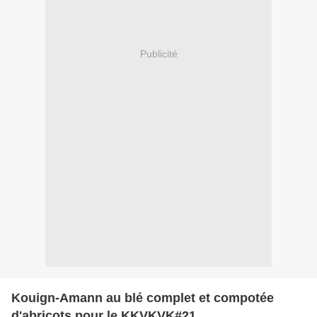
Publicité
Kouign-Amann au blé complet et compotée
d'abricots pour le KKVKVK#21