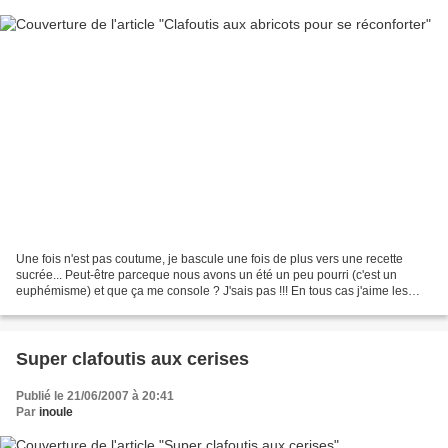
Une fois n'est pas coutume, je bascule une fois de plus vers une recette
sucrée... Peut-être parceque nous avons un été un peu pourri (c'est un
euphémisme) et que ça me console ? J'sais pas !!! En tous cas j'aime les
clafoutis, aux cerises mais aussi...
Super clafoutis aux cerises
Publié le 21/06/2007 à 20:41
Par
inoule