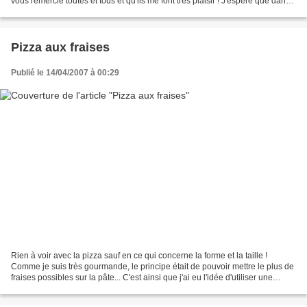
vous remercie toutes et tous et qu'ils me font très plaisir ! J'espère que dans
les prochaines semaines j'aurai...
Pizza aux fraises
Publié le 14/04/2007 à 00:29
Rien à voir avec la pizza sauf en ce qui concerne la forme et la taille !
Comme je suis très gourmande, le principe était de pouvoir mettre le plus de
fraises possibles sur la pâte... C'est ainsi que j'ai eu l'idée d'utiliser une
plaque à pizza et de...