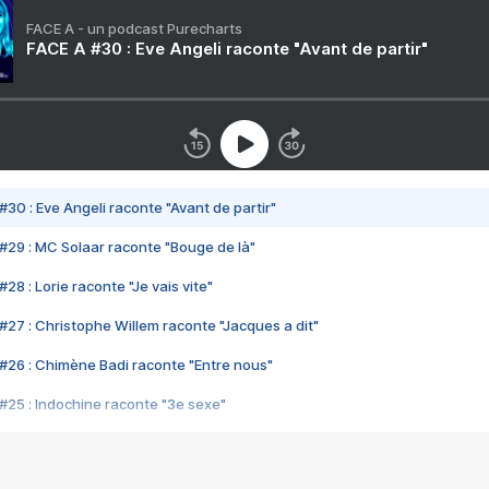
FACE A - un podcast Purecharts
FACE A #30 : Eve Angeli raconte "Avant de partir"
#30 : Eve Angeli raconte "Avant de partir"
#29 : MC Solaar raconte "Bouge de là"
28 : Lorie raconte "Je vais vite"
#27 : Christophe Willem raconte "Jacques a dit"
#26 : Chimène Badi raconte "Entre nous"
#25 : Indochine raconte "3e sexe"
#24 : Zaho raconte "C'est chelou"
#23 : Patrick Bruel raconte "Au café des délices"