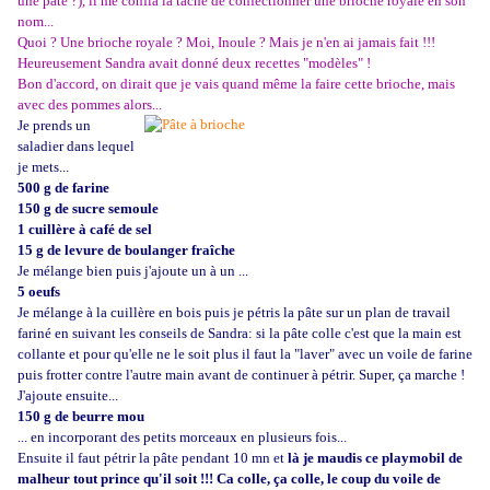
une pâte ?), il me confia la tâche de confectionner une brioche royale en son
nom...
Quoi ? Une brioche royale ? Moi, Inoule ? Mais je n'en ai jamais fait !!!
Heureusement Sandra avait donné deux recettes "modèles" !
Bon d'accord, on dirait que je vais quand même la faire cette brioche, mais
avec des pommes alors...
Je prends un
saladier dans lequel
je mets...
500 g de farine
150 g de sucre semoule
1 cuillère à café de sel
15 g de levure de boulanger fraîche
Je mélange bien puis j'ajoute un à un ...
5 oeufs
Je mélange à la cuillère en bois puis je pétris la pâte sur un plan de travail
fariné en suivant les conseils de Sandra: si la pâte colle c'est que la main est
collante et pour qu'elle ne le soit plus il faut la "laver" avec un voile de farine
puis frotter contre l'autre main avant de continuer à pétrir. Super, ça marche !
J'ajoute ensuite...
150 g de beurre mou
... en incorporant des petits morceaux en plusieurs fois...
Ensuite il faut pétrir la pâte pendant 10 mn et
là je maudis ce playmobil de
malheur tout prince qu'il soit !!! Ca colle, ça colle, le coup du voile de