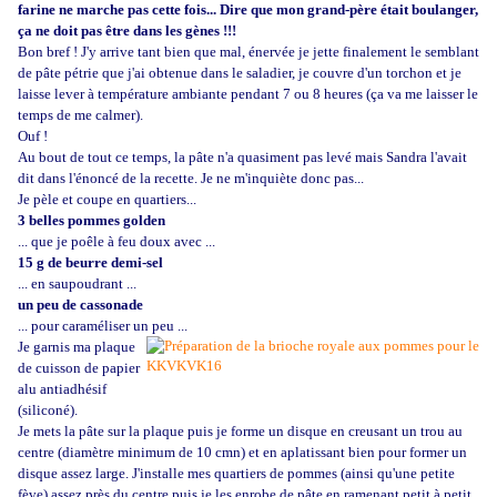
farine ne marche pas cette fois... Dire que mon grand-père était boulanger,
ça ne doit pas être dans les gènes !!!
Bon bref ! J'y arrive tant bien que mal, énervée je jette finalement le semblant
de pâte pétrie que j'ai obtenue dans le saladier, je couvre d'un torchon et je
laisse lever à température ambiante pendant 7 ou 8 heures (ça va me laisser le
temps de me calmer).
Ouf !
Au bout de tout ce temps, la pâte n'a quasiment pas levé mais Sandra l'avait
dit dans l'énoncé de la recette. Je ne m'inquiète donc pas...
Je pèle et coupe en quartiers...
3 belles pommes golden
... que je poêle à feu doux avec ...
15 g de beurre demi-sel
... en saupoudrant ...
un peu de cassonade
... pour caraméliser un peu ...
Je garnis ma plaque
de cuisson de papier
alu antiadhésif
(siliconé).
Je mets la pâte sur la plaque puis je forme un disque en creusant un trou au
centre (diamètre minimum de 10 cmn) et en aplatissant bien pour former un
disque assez large. J'installe mes quartiers de pommes (ainsi qu'une petite
fève) assez près du centre puis je les enrobe de pâte en ramenant petit à petit