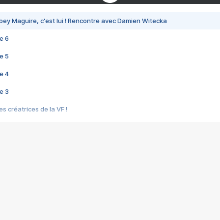
bey Maguire, c'est lui ! Rencontre avec Damien Witecka
e 6
e 5
e 4
e 3
s créatrices de la VF !
e 2
e 1
e Mektoub My Love arrive enfin ! Rencontre avec Shaïn Boumedine et Sal
i : après Toni en famille
elle réalise le bouleversant Dites lui que je l'aime
ais ! Rencontre autour de Vie privée de Rebecca Zlotowski