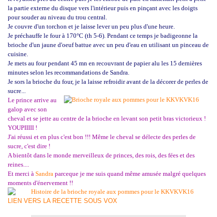
la partie externe du disque vers l'intérieur puis en pinçant avec les doigts
pour souder au niveau du trou central.
Je couvre d'un torchon et je laisse lever un peu plus d'une heure.
Je préchauffe le four à 170°C (th 5-6). Pendant ce temps je badigeonne la
brioche d'un jaune d'oeuf battue avec un peu d'eau en utilisant un pinceau de
cuisine.
Je mets au four pendant 45 mn en recouvrant de papier alu les 15 dernières
minutes selon les recommandations de Sandra.
Je sors la brioche du four, je la laisse refroidir avant de la décorer de perles de
sucre...
Le prince arrive au
galop avec son
cheval et se jette au centre de la brioche en levant son petit bras victorieux !
YOUPIIIII !
J'ai réussi et en plus c'est bon !!! Même le cheval se délecte des perles de
sucre, c'est dire !
A bientôt dans le monde merveilleux de princes, des rois, des fées et des
reines....
Et merci à
Sandra
parceque je me suis quand même amusée malgré quelques
moments d'énervement !!
LIEN VERS LA RECETTE SOUS VOX