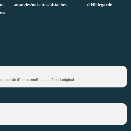
ou
amandes/noisettes/pistaches
d'Hildegarde
ous
plus envie d'un ces muffin au parfum si original