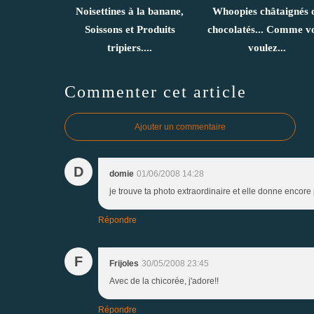
Noisettines à la banane,
Whoopies châtaignés 
Soissons et Produits
chocolatés... Comme v
tripiers....
voulez...
Commenter cet article
Ajouter un commentaire
D
domie
01/06/2008 14:28
je trouve ta photo extraordinaire et elle donne encore 
Répondre
F
Frijoles
30/05/2008 23:45
Avec de la chicorée, j'adore!!
Répondre