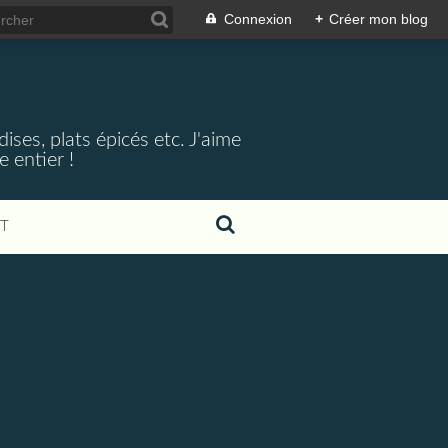
Connexion
+
Créer mon blog
ses, plats épicés etc. J'aime
 entier !
T