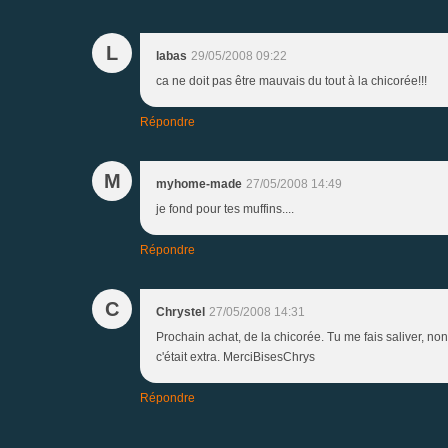
L
labas
29/05/2008 09:22
ca ne doit pas être mauvais du tout à la chicorée!!!
Répondre
M
myhome-made
27/05/2008 14:49
je fond pour tes muffins....
Répondre
C
Chrystel
27/05/2008 14:31
Prochain achat, de la chicorée. Tu me fais saliver, non ma
c'était extra. MerciBisesChrys
Répondre