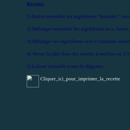
Recette:
1) Battre ensemble les ingrédients "humides": oeufs
2) Mélanger ensemble les ingrédients secs: farine, 
3) Mélanger les ingrédients secs et humides ensemb
4) Verser la pâte dans des moules à muffins au 2/3
5) Laisser refroidir avant de déguster.
Cliquer_ici_pour_imprimer_la_recette