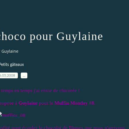
choco pour Guylaine
r Guylaine
Petits gâteaux
6.05.2008
…
temps en temps j'ai envie de chicorée !
 propose à
Guylaine
pour le
Muffin Monday #8
.
 profité pour écouler le chocolat de Pâques que nous n'arrivons