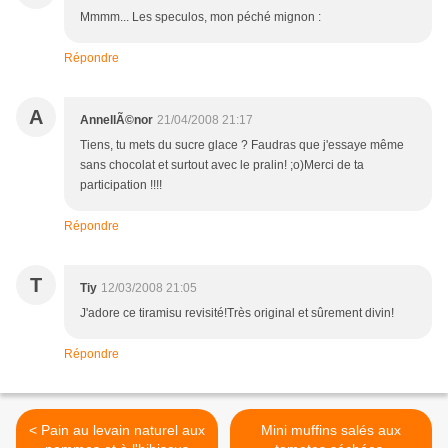
Mmmm... Les speculos, mon péché mignon :
Répondre
A
AnnellÃ©nor
21/04/2008 21:17
Tiens, tu mets du sucre glace ? Faudras que j'essaye même
sans chocolat et surtout avec le pralin! ;o)Merci de ta
participation !!!!
Répondre
T
Tiy
12/03/2008 21:05
J'adore ce tiramisu revisité!Très original et sûrement divin!
Répondre
< Pain au levain naturel aux
Mini muffins salés aux