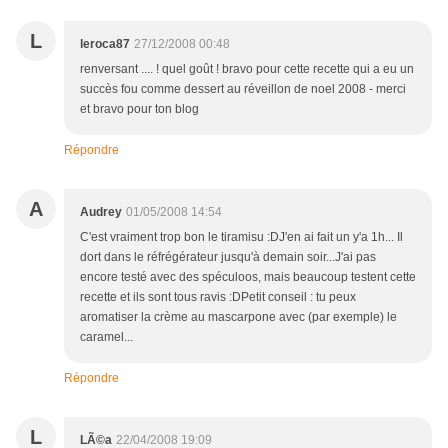
L
leroca87
27/12/2008 00:48
renversant .... ! quel goût ! bravo pour cette recette qui a eu un
succès fou comme dessert au réveillon de noel 2008 - merci
et bravo pour ton blog
Répondre
A
Audrey
01/05/2008 14:54
C'est vraiment trop bon le tiramisu :DJ'en ai fait un y'a 1h... Il
dort dans le réfrégérateur jusqu'à demain soir...J'ai pas
encore testé avec des spéculoos, mais beaucoup testent cette
recette et ils sont tous ravis :DPetit conseil : tu peux
aromatiser la crème au mascarpone avec (par exemple) le
caramel...
Répondre
L
LÃ©a
22/04/2008 19:09