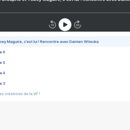
bey Maguire, c'est lui ! Rencontre avec Damien Witecka
e 6
e 5
e 4
e 3
s créatrices de la VF !
e 2
e 1
e Mektoub My Love arrive enfin ! Rencontre avec Shaïn Boumedine et Sal