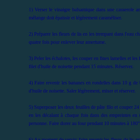
1) Verser le vinaigre balsamique dans une casserole an
mélange doit épaissir et légèrement caraméliser.
2) Préparer les fleurs de lis en les trempant dans l'eau c
quatre fois pour enlever leur amertume.
3) Peler les échalotes, les couper en fines lamelles et le
filet d'huile de noisette pendant 15 minutes. Réserver.
4) Faire revenir les bananes en rondelles dans 10 g de 
d'huile de noisette. Saler légèrement, mixer et réserver.
5) Superposer les deux feuilles de pâte filo et couper 24 
en les décalant à chaque fois dans des empreintes en sil
personne. Faire dorer au four pendant 10 minutes à 180°
6) Au moment de servir: faire revenir les fleurs de lis a