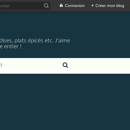
Connexion
+
Créer mon blog
ses, plats épicés etc. J'aime
 entier !
T