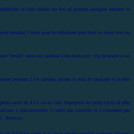
tiadhésive et faire réduire sur feu vif pendant quelques minutes: le
haude pendant 1 heure pour les réhydrater puis bien les rincer trois ou
s faire "fondre" dans une sauteuse à feu doux avec 10 g de beurre et un
beurre pendant 5 à 6 minutes, ajouter la noix de muscade et un filet
petits carrés de 4 à 5 cm de côté. Superposer les petits carrés de pâte
icone à mini-tartelettes: 3 carrés par croustille et 2 croustilles par
C. Réserver.
vec les échalotes cuites et la sauce d'huître pendant quelques minutes;