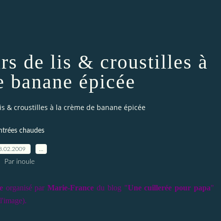
rs de lis & croustilles à
e banane épicée
lis & croustilles à la crème de banane épicée
ntrées chaudes
8.02.2009
…
Par inoule
e
organisé par
Marie-France
du blog "
Une cuillerée pour papa
"
l'image).