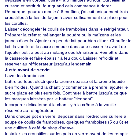
dépassent en corolle. Cuire 4 à 5 minutes au four. Surveiller la
cuisson et sortir du four quand cela commence à dorer.
Remarque: pour un moule à 6 muffins, j'ai cuit uniquement trois
croustilles à la fois de façon à avoir suffisamment de place pour
les corolles.
Laisser décongeler le coulis de framboises dans le réfrigérateur.
Préparer la crême: mélanger la poudre ou la maïzena et les
jaunes d'oeufs. Ajouter un peu de lait pour bien diluer.
Chauffer le
lait, la vanille et le sucre semoule dans une casserole avant de
l'ajouter petit à petit au mélange oeufs/maïzena. Remettre dans
la casserole et faire épaissir à feu doux. Laisser refroidir et
réserver au réfrigérateur jusqu'au lendemain.
Juste avant de servir:
Laver les framboises.
Battre au fouet électrique la crême épaisse et la crême liquide
bien froides. Quand la chantilly commence à prendre, ajouter le
sucre glace en plusieurs fois. Continuer à battre jusqu'à ce que
les marques laissées par le batteur "tiennent".
Incorporer délicatement la chantilly à la crême à la vanille
réservée au réfrigérateur.
Dans chaque pot en verre, déposer dans l'ordre: une cuillère à
soupe de coulis de framboises, quelques framboises (5 ou 6) et
une cuillère à café de sirop d'agave.
Installer les croustilles sur les pots en verre avant de les remplir