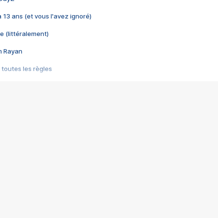
 a 13 ans (et vous l'avez ignoré)
e (littéralement)
im Rayan
 toutes les règles
s les jeux vidéo
us choquant de Rockstar ? - Le scandale BULLY
e plus moche de Steam
du RÊVE tourne au CAUCHEMAR
pendant 8 heures
it… à tort
umiliés par un jeu vidéo
ire - Final Fantasy 8