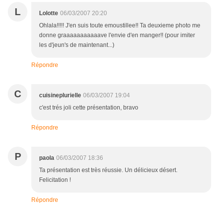
L
Lolotte
06/03/2007 20:20
Ohlala!!!!! J'en suis toute emoustillee!! Ta deuxieme photo me
donne graaaaaaaaaaave l'envie d'en manger!! (pour imiter
les d'jeun's de maintenant...)
Répondre
C
cuisineplurielle
06/03/2007 19:04
c'est trés joli cette présentation, bravo
Répondre
P
paola
06/03/2007 18:36
Ta présentation est très réussie. Un délicieux désert.
Felicitation !
Répondre