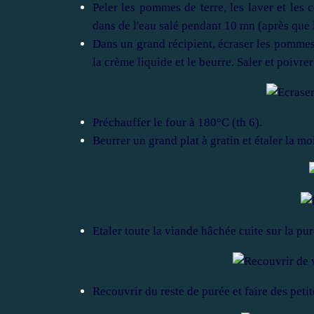
Peler les pommes de terre, les laver et les 
dans de l'eau salé pendant 10 mn (après que
Dans un grand récipient, écraser les pommes
la crème liquide et le beurre. Saler et poivrer
Préchauffer le four à 180°C (th 6).
Beurrer un grand plat à gratin et étaler la mo
Etaler toute la viande hâchée cuite sur la pu
Recouvrir du reste de purée et faire des petit