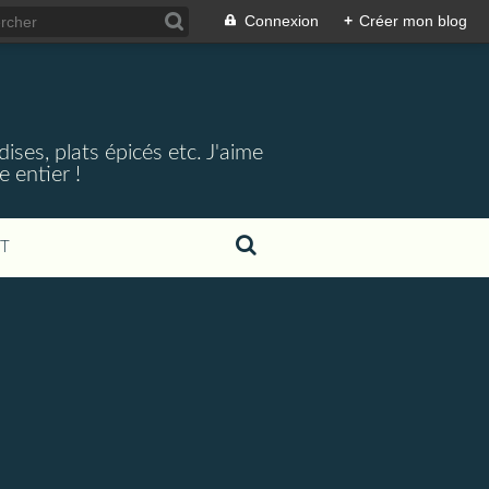
Connexion
+
Créer mon blog
ses, plats épicés etc. J'aime
 entier !
T