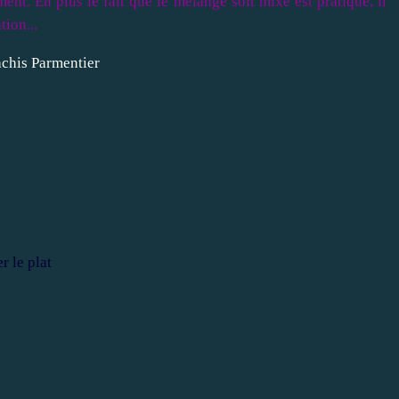
ent. En plus le fait que le mélange soit mixé est pratique, il
tion...
r le plat