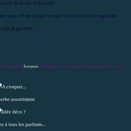
ner pour 30 mn jusqu'à ce que le hachis soit bien gratiné.
on professionnel
Europain
à Villepinte, je vous ai ramené quelques photos... qui